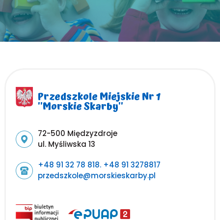
Przedszkole Miejskie Nr 1
''Morskie Skarby''
Adres pocztowy:
72-500 Międzyzdroje
ul. Myśliwska 13
+48 91 32 78 818. +48 91 3278817
przedszkole@morskieskarby.pl