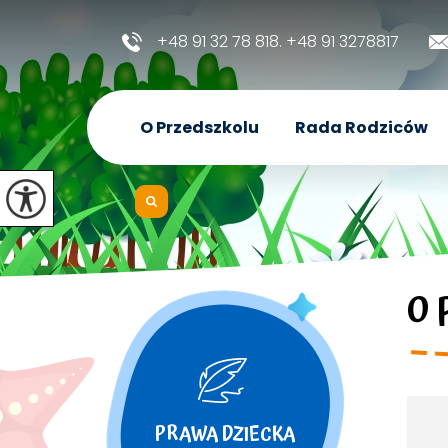
+48 91 32 78 818. +48 91 3278817
O Przedszkolu
Rada Rodziców
O 
PRAWA DZIECKA