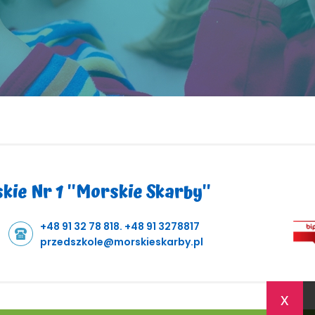
ie Nr 1 ''Morskie Skarby''
+48 91 32 78 818. +48 91 3278817
przedszkole@morskieskarby.pl
x