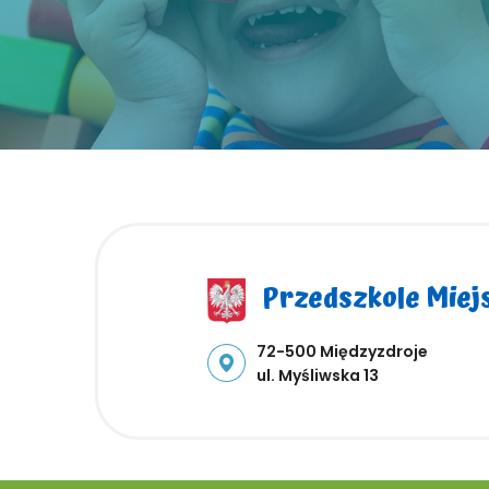
Przedszkole Miejsk
Adres pocztowy:
72-500 Międzyzdroje
ul. Myśliwska 13