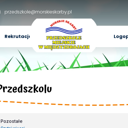
przedszkole@morskieskarby.pl
Rekrutacja
Logop
Przedszkolu
Pozostałe