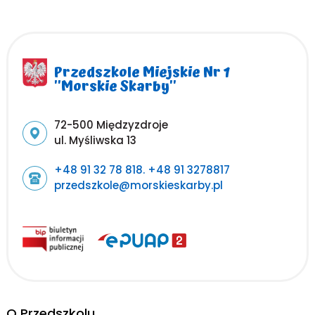
Przedszkole Miejskie Nr 1
''Morskie Skarby''
Adres pocztowy:
72-500 Międzyzdroje
ul. Myśliwska 13
+48 91 32 78 818. +48 91 3278817
przedszkole@morskieskarby.pl
O Przedszkolu