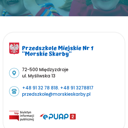
Przedszkole Miejskie Nr 1
''Morskie Skarby''
Adres pocztowy:
72-500 Międzyzdroje
ul. Myśliwska 13
+48 91 32 78 818. +48 91 3278817
przedszkole@morskieskarby.pl