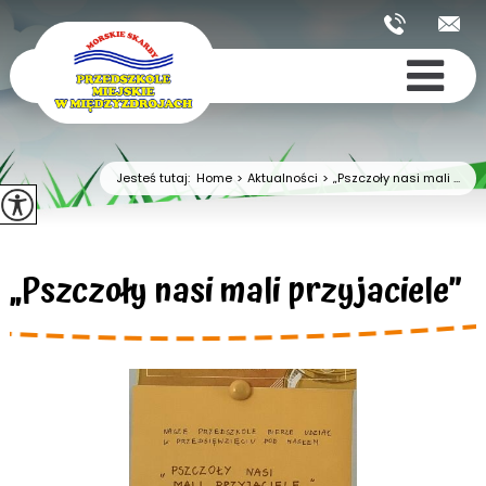
Jesteś tutaj:
Home
>
Aktualności
>
„Pszczoły nasi mali ...
„Pszczoły nasi mali przyjaciele”