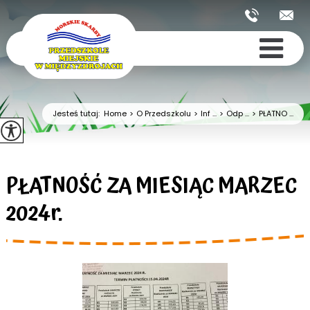
Jesteś tutaj:
Home
>
O Przedszkolu
>
Inf ...
>
Odp ...
>
PŁATNO ...
PŁATNOŚĆ ZA MIESIĄC MARZEC
2024r.