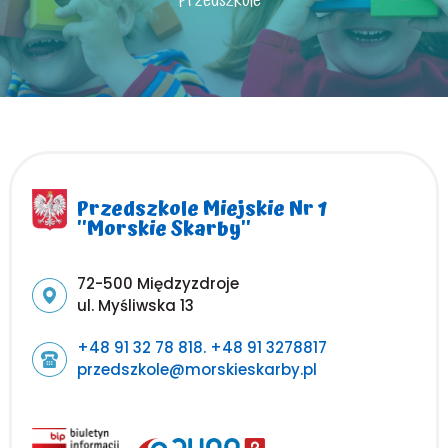
Przedszkole
Przedszkole Miejskie Nr 1
''Morskie Skarby''
Adres pocztowy:
72-500 Międzyzdroje
ul. Myśliwska 13
+48 91 32 78 818. +48 91 3278817
przedszkole@morskieskarby.pl