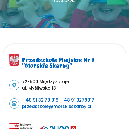
Przedszkole
Przedszkole Miejskie Nr 1
''Morskie Skarby''
Adres pocztowy:
72-500 Międzyzdroje
ul. Myśliwska 13
+48 91 32 78 818. +48 91 3278817
przedszkole@morskieskarby.pl