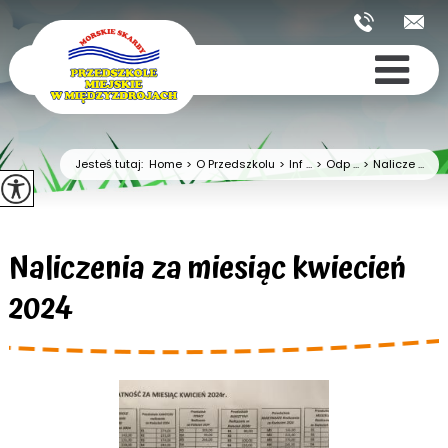
Jesteś tutaj:
Home
>
O Przedszkolu
>
Inf ...
>
Odp ...
>
Nalicze ...
Naliczenia za miesiąc kwiecień
2024