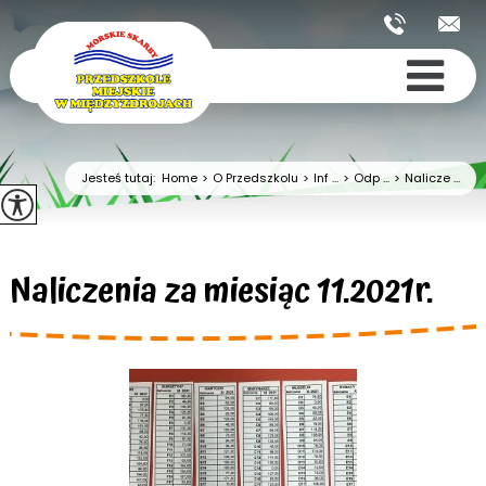
Jesteś tutaj:
Home
>
O Przedszkolu
>
Inf ...
>
Odp ...
>
Nalicze ...
Naliczenia za miesiąc 11.2021r.