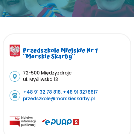
Przedszkole Miejskie Nr 1
''Morskie Skarby''
Adres pocztowy:
72-500 Międzyzdroje
ul. Myśliwska 13
+48 91 32 78 818. +48 91 3278817
przedszkole@morskieskarby.pl