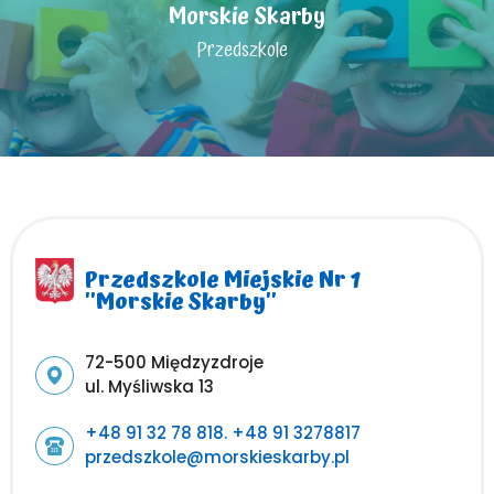
Morskie Skarby
Przedszkole
Przedszkole Miejskie Nr 1
''Morskie Skarby''
Adres pocztowy:
72-500 Międzyzdroje
ul. Myśliwska 13
+48 91 32 78 818. +48 91 3278817
przedszkole@morskieskarby.pl