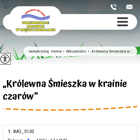
Jesteś tutaj:
Home
>
Aktualności
>
„Królewna Śmieszka w ...
„Królewna Śmieszka w krainie
czarów”
1.
IMG_5130