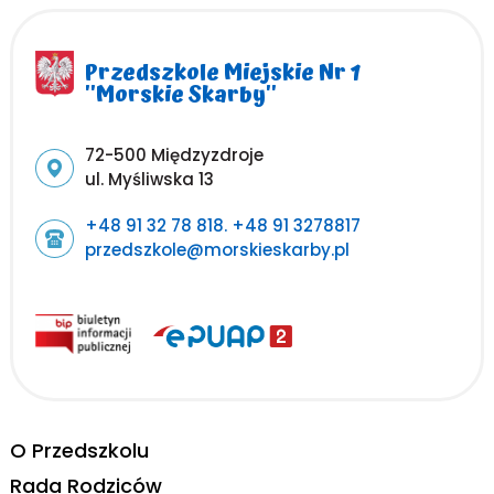
Przedszkole Miejskie Nr 1
''Morskie Skarby''
Adres pocztowy:
72-500 Międzyzdroje
ul. Myśliwska 13
+48 91 32 78 818. +48 91 3278817
przedszkole@morskieskarby.pl
O Przedszkolu
Rada Rodziców